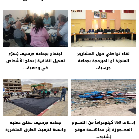
لقاء تواصلي حول المشاريع
اجتماع بجماعة جرسيف يُسرّع
المنجزة أو المبرمجة بجماعة
تفعيل اتفاقية إدماج الأشخاص
جرسيف
في وضعية...
إتـ.ـلاف 860 كيلوغراماً من اللحـ.ـوم
جماعة جرسيف تطلق عملية
المحـ.ـجوزة إثر مداهـ.ـمة موقع
واسعة لتزفيت الطرق المتضررة
يُشتبه...