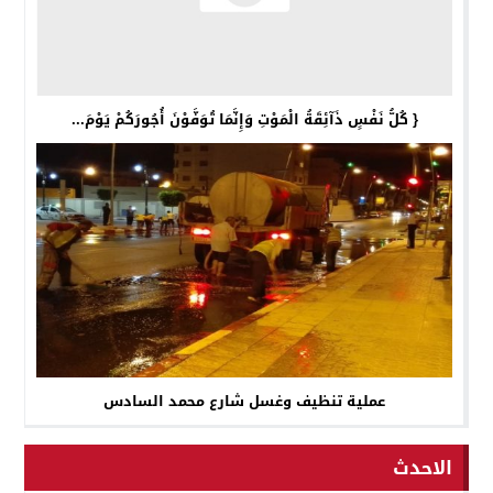
{ كُلُّ نَفْسٍ ذَآئِقَةُ الْمَوْتِ وَإِنَّمَا تُوَفَّوْنَ أُجُورَكُمْ يَوْمَ...
عملية تنظيف وغسل شارع محمد السادس
الاحدث