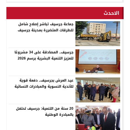
الاحدث
جماعة جرسيف تباشر إصلاح شامل
للطرقات المتضررة بمدينة جرسيف
جرسيف.. المصادقة على 34 مشروعًا
لتعزيز التنمية البشرية برسم 2026
عيد العرش بجرسيف.. دفعة قوية
للأندية النسوية والمبادرات النسائية
20 سنة من التنمية: جرسيف تحتفل
بالمبادرة الوطنية