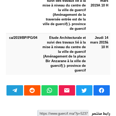
suivi des travaux lié à la
mars
mise à niveau du centre de
2019
A 10 H
la ville de guercif
(Aménagement de la
traversée entrée est de la
ville de guercif) )- province
de guercif
04/ca/2019/BP/PG
Etude Architecturale et
Jeudi 14
suivi des travaux lié à la
mars 2019
à
mise à niveau du centre de
10 H
la ville de guercif
(Aménagement de la place
Bir Anzarane à la ville de
guercif) )- province de
guercif
رابط مختصر