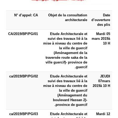
N° d’appel: CA
Objet de la consultation
Date
architecturale
d’ouverture
des plis
01/CA/2019/BP/PG
Etude Architecturale et
Mardi 05
suivi des travaux lié à la
mars 2019
à
mise à niveau du centre de
10 H
la ville de guercif
(Aménagement de la
traversée route saka de la
ville guercif)- province de
guercif.
02/ca/2019/BP/PG
Etude Architecturale et
JEUDI
suivi des travaux lié à la
07
mars
mise à niveau du centre de
2019
à 10 H
la ville de guercif
(Aménagement du
boulevard Hassan 2)-
province de guercif.
03/ca/2019/BP/PG
Etude Architecturale et
Mardi 12