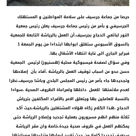
حرصا من جماعة جرسيف على سلامة المواطنين و المستهلك
الجرسيفي و بأمر من رئيس جماعة جرسيف يعلن رئيس جمعية
النور لبائعي الدجاج بجرسيف،أن العمل بالرياشة التابعة للجمعية
بالسوق الأسبوعي ستغلق ابوابها ابتداءا من يوم الجمعة 1
فبراير الجاري الى غاية انتهاء الأشغال بها.
وفي سؤال لصفحة فيسبوكية محلية (هسنيوز) لرئيس الجمعية
حسن عدو عن اسباب توقيف العمل بالرياشة ،أفاد بأن إصلاحها
وتجديدها جاء بأمر من رئيس المجلس البلدي وباشا جرسيف،نظرا
لعدم ملائمتها للعمل داخلها ولمراعاة الظروف الصحية ،سواءا
بالنسبة للعاملين بها ويتعلق الامر بالأفراد المكلفين بترياش
الدجاج ،هذا الكلام زكاه هؤلاء المشتغلين بالرياشة،حيث أكد
ثلاثة منهم انهم مسرورون بعملية تجديد وإصلاح الرياشة حتى
يمكنهم العمل في ظروف صحية جيدة،خاصة وان مقر الرياشة
سيعرف تجديدا كاملا من حيث تغيير ابوابها وتزليجها وصباغتها