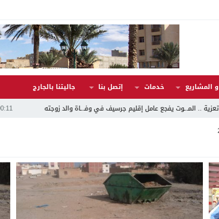
 المشاريع
خدمات
إتصل بنا
جاليتنا بالجارج
ت يفجع عامل إقليم جرسيف في وفـ.ـاة والد زوجته
00:11
النص الكامل للخطا