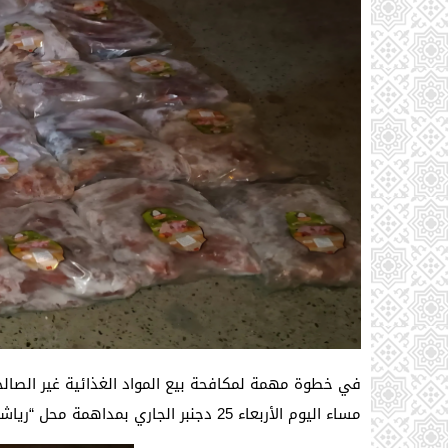
في خطوة مهمة لمكافحة بيع المواد الغذائية غير الصالح
مساء اليوم الأربعاء 25 دجنبر الجاري بمداهمة محل “رياشة” الواقع في دوار غياطة، وذلك بعد شكايات من الساكنة.