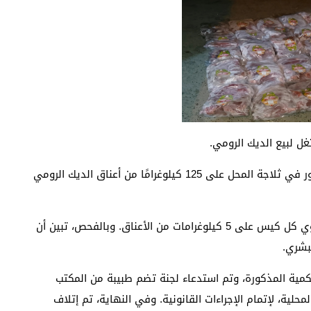
غل لبيع الديك الرومي.
وخلال العملية التفتيشية التي تمت مساء اليوم، تم العثور في ثلاجة المحل على 125 كيلوغرامًا من أعناق الديك الرومي
هذه الكمية كانت معروضة للبيع في 25 كيسًا، حيث يحتوي كل كيس على 5 كيلوغرامات من الأعناق. وبالفحص، تبين أن
بشري.
 الكمية المذكورة، وتم استدعاء لجنة تضم طبيبة من المكتب
ية، لإتمام الإجراءات القانونية. وفي النهاية، تم إتلاف