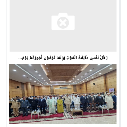
{ كُلُّ نَفْسٍ ذَآئِقَةُ الْمَوْتِ وَإِنَّمَا تُوَفَّوْنَ أُجُورَكُمْ يَوْمَ...