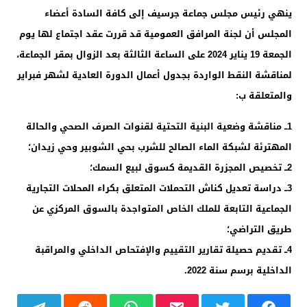
ينهي رئيس مجلس جماعة جرسيف إلى كافة السادة أعضاء
المجلس أن لجنة المرافق العمومية قد قررت عقد اجتماع لها يوم
الجمعة 19 يناير 2024 على الساعة الثالثة بعد الزوال بمقر الجماعة،
لمناقشة النقط الواردة بجدول أعمال الدورة العادية لشهر فبراير
والمتعلقة ب:
1ــ مناقشة وضعية البنية التحتية لقنوات الصرف الصحي والحالة
المهترئة لشبكة الماء الصالح للشرب بحي الشوبير وحي زيدان؛
2ــ تخصيص المجزرة القديمة كسوق لبيع السمك؛
3ــ دراسة تعديل كناش التحملات المتعلق بكراء المحلات التجارية
الجماعية التابعة للملك الخاص المتواجدة بالسوق المركزي عن
طريق التراضي؛
4ــ تقديم حصيلة تقارير التقييم والإفتحاص الداخلي والمراقبة
الداخلية برسم سنة 2022.