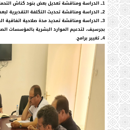
1ــ الدراسة ومناقشة تعديل بعض بنود كناش التحملات الخاص بالمحطة الطرقية؛
2ــ الدراسة ومناقشة تحديث التكلفة التقديرية لبعض مشاريع برنامج عمل الجماعة برسم سنة 2022-2027؛
3ــ الدراسة ومناقشة تمديد مدة صلاحية اتفاقية 
بجرسيف، لتدعيم الموارد البشرية بالمؤسسات الصحي
4ــ تغيير برامج.