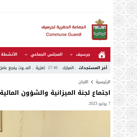
جرسيف
المجلس الجماعي
الأنشطة و
يد الأضحى المبارك
17:46
أخر المستجدات
تعزية .. المـ.ـوت يفجع عامل إقليم جرسيف في وفـ.ـا
الرئيسية
اللجان
اجتماع لجنة الميزانية والشؤون المالية
7 يوليو 2023