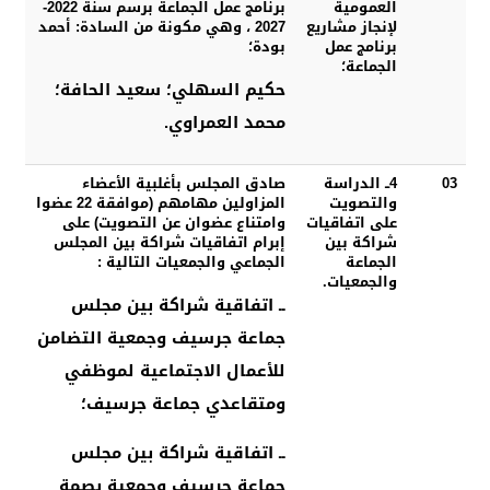
العمومية
برنامج عمل الجماعة برسم سنة 2022-
لإنجاز مشاريع
2027 ، وهي مكونة من السادة: أحمد
برنامج عمل
بودة؛
الجماعة؛
حكيم السهلي؛ سعيد الحافة؛
محمد العمراوي.
03
4ــ الدراسة
صادق المجلس بأغلبية الأعضاء
والتصويت
المزاولين مهامهم (موافقة 22 عضوا
على اتفاقيات
وامتناع عضوان عن التصويت) على
شراكة بين
إبرام اتفاقيات شراكة بين المجلس
الجماعة
الجماعي والجمعيات التالية :
والجمعيات.
ــ اتفاقية شراكة بين مجلس
جماعة جرسيف وجمعية التضامن
للأعمال الاجتماعية لموظفي
ومتقاعدي جماعة جرسيف؛
ــ اتفاقية شراكة بين مجلس
جماعة جرسيف وجمعية بصمة