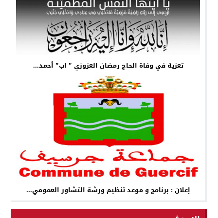
تعزية في وفاة الحاج رمضان العزوزي ” اب” أحمد...
إعلان : برنامج و موعد تنظيم ورشة التشاور العمومي...