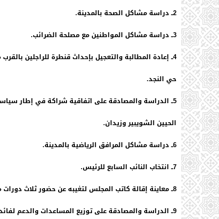
2ــ دراسة مشاكل الصحة بالمدينة.
3ــ دراسة مشاكل المواطنين مع مصلحة الضرائب.
4ــ إعادة المطالبة والتعجيل بإحداث قنطرة للراجلين بالقرب من المحطة اتجاه
حي النجد.
5ــ الدراسة والمصادقة على اتفاقية شراكة في إطار سياسة المدينة لتأهيل
الحيين الشويبير وزيدان.
6ــ دراسة مشاكل المرافق الرياضية بالمدينة.
7ــ انتخاب النائب السابع للرئيس.
8ــ معاينة إقالة كاتب المجلس لتغيبه عن حضور ثلاث دورات متتالية.
9ــ الدراسة والمصادقة على توزيع المساعدات والدعم لفائدة ما تبقى من