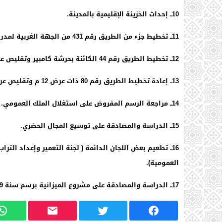
10ــ إحداث الخزينة الإقليمية بالمدينة.
11ــ تخطيط جزء من الطريق رقم 431 من الجهة الغربية لمدرسة أم البنين
12ــ تخطيط الطريق رقم 44 الكائنة بحرشة كامبير وتقليص عرضها من 30 م
13ــ إعادة تخطيط الطريق رقم 80 ذات عرض 12 م وتقليص عرضها إلى
14ــ مراجعة الرسم المفروض على استغلال الملك العمومي.
15ــ الدراسة والمصادقة على توسيع المجال الحضري.
16ــ تطعيم بعض اللجان الدائمة ( لجنة التعمير وإعداد التراب والبيئة، لجنة
العمومية).
17ــ الدراسة والمصادقة على مشروع الميزانية برسم سنة 2019.