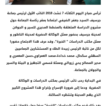
ترأس صباح اليوم الثلاثاء 7 غشت 2018 النائب الأول لرئيس جماعة
جرسيف السيد جعفر الضيفي اجتماعا بمقر رئاسة الجماعة حول
مشروع الدراسة المتعلقة بالمخطط المديري للسير و الجولان
لمدينة جرسيف بحضور ممثل الوكالة الحضرية لمدينة الناظور و
ممثل مكتب الدراسات ” الخبرة”، وقد عرف هذا الاجتماع حضورا
لكل من نائبة الرئيس زبيدة الطك و المستشارين الجماعيين
السهلي سكحال، محمد خدادة،محمد العمراوي،حسن المعمري و
مدير المصالح يحي زروالي وممثلا قسمي التجهيز و البيئة والسير
والجولان بالجماعة.
في البداية رحب نائب الرئيس بمكتب الدراسات و الوكالة
الحضرية ودعا إلى ضرورة الإسراع بإخراج هذا المشروع الكبير
الذي يهم المدينة وتنتظره الساكنة.
بعد ذلك قدم مكتب الدراسات “الخبرة” عرضا حول خلاصات تقرير