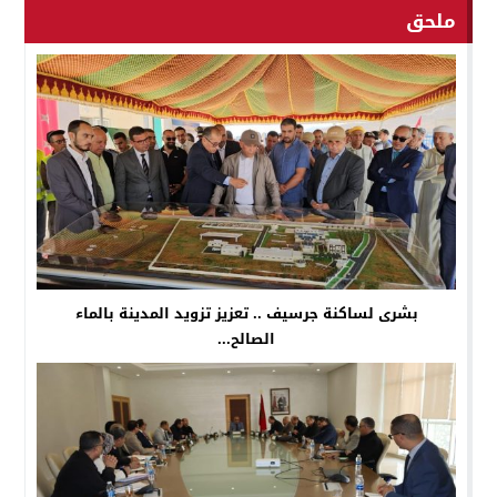
ملحق
بشرى لساكنة جرسيف .. تعزيز تزويد المدينة بالماء
الصالح...