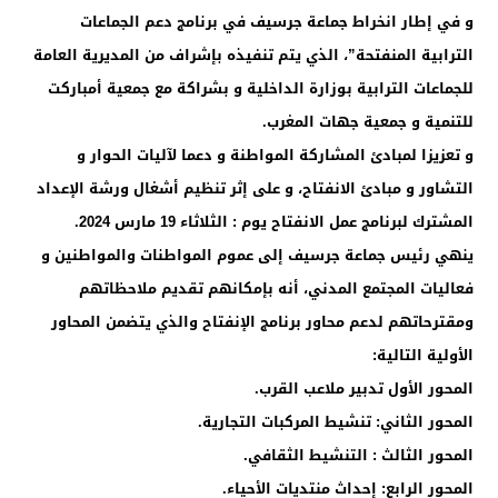
و في إطار انخراط جماعة جرسيف في برنامج دعم الجماعات
الترابية المنفتحة”، الذي يتم تنفيذه بإشراف من المديرية العامة
للجماعات الترابية
بوزارة الداخلية و بشراكة مع جمعية أمباركت
للتنمية و جمعية جهات المغرب.
و تعزيزا لمبادئ المشاركة المواطنة و دعما لآليات الحوار و
التشاور و مبادئ الانفتاح، و على إثر تنظيم أشغال ورشة الإعداد
المشترك لبرنامج عمل الانفتاح يوم : الثلاثاء 19 مارس 2024.
ينهي رئيس جماعة جرسيف إلى عموم المواطنات والمواطنين و
فعاليات المجتمع المدني، أنه بإمكانهم تقديم ملاحظاتهم
ومقترحاتهم لدعم محاور
برنامج الإنفتاح والذي يتضمن المحاور
الأولية التالية:
المحور الأول تدبير ملاعب القرب.
المحور الثاني: تنشيط المركبات التجارية.
المحور الثالث : التنشيط الثقافي.
المحور الرابع: إحداث منتديات الأحياء.