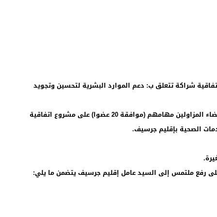
يت على مشروع اتفاقية شراكة تتعلق ب: دعم الموارد البشرية لتحسين وتجويد
المقرر المتخذ من طرف المجلس: صوت المجلس بأغلبية الاعضاء المزاولين مهامهم (موافقة 20 عضوا) على مشروع اتفاقية
دمات الصحية بإقليم جرسيف.