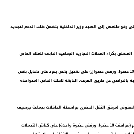
جماع أعضاءه الحاضرين (موافقة 21 عضوا) على رفع ملتمس إلى السيد وزير الداخلية يتضمن طلب الدعم لتجديد
لمتعلق بكراء المحلات التجارية الجماعية التابعة للملك الخاص
صوت المجلس بأغلبية الأعضاء المزاولين مهامهم (موافقة 19 عضوا، ورفض عضوان) على تعديل بعض بنود على تعديل بعض
عية بالتراضي عن طريق القرعة، التابعة للملك الخاص المتواجدة
ر المفوض لمرفق النقل الحضري بواسطة الحافلات بجماعة جرسيف
صوت المجلس بالأغلبية المطلقة للأعضاء المزاولين مهامهم (موافقة 18 عضوا، ورفض عضوة واحدة) على كناش التحملات