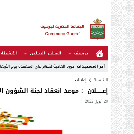
جرسيف
المجلس الجماعي
الأنشطة و
ى 27
14:07
أخر المستجدات
مقررات الدورة العادية لشهر ماي المنعقدة يوم الأربعاء 06 ماي 2026
الرئيسية
إعلانات
إعـــــــلان : موعد انعقاد لجنة الشؤون 
20 أبريل 2022