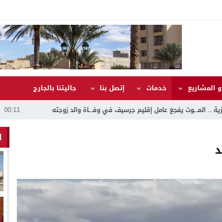
 المشاريع
خدمات
إتصل بنا
جاليتنا بالجارج
يم جرسيف في وفـ.ـاة والد زوجته
00:11
النص الكامل للخطاب الملكي بمناسبة ال
ا
د