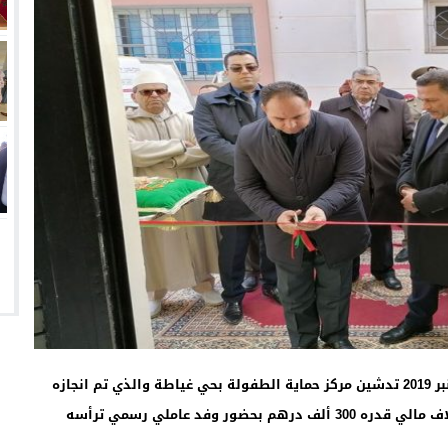
بمناسبة عيد الاستقلال المجيد تم صباح اليوم الإثنين 18 نونبر 2019 تدشين مركز حماية الطفولة بحي غياطة والذي تم انجازه
من طرف المندوبية الإقليمية للتعاون الوطني بجرسيف بغلاف مالي قدره 300 ألف درهم بحضور وفد عاملي رسمي ترأسه