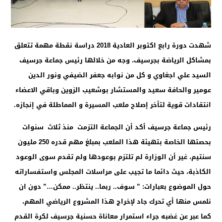
شهدت دورة رابع اكتوبر العادية 2018 دراسة نقطة مهمة تتعلق
بمشاكل الرياضة بجرسيف، وجه من خلالها رئيس جماعة جرسيف
السيد علي اجغاوي و كل من نوابه جعفر الضيفي ونور الدين
عومير والحافة سعيد والمستشار بوشعيب الزوين وباقي الاعضاء
انتقادات قوية لتأخر إصلاح ملعب المسيرة و المماطلة في إنجازه.
رئيس جماعة جرسيف أكد أن الجماعة التزمت منذ ثلاث سنوات
بحصتها الخاصة بتهيئة هذا الملعب بمبلغ مهم قدره 250 مليون
سنتيم، غير أن الوزارة لم تلتزم بوعودها ولم تقدم سوى الوعود
الكاذبة، حيث دائما ما تجيب على مراسلات المجلس واستفساراته
حول الموضوع بعبارات: ” سوف.. ربما.. ينتظر.. ممكن…” دون ان
نلمس منها أي تحرك جاد لإخراج هذا المشروع الرياضي المهم،
كما عبر عن غضبه جراء استمرار معاناة حسنية جرسيف لكرة القدم