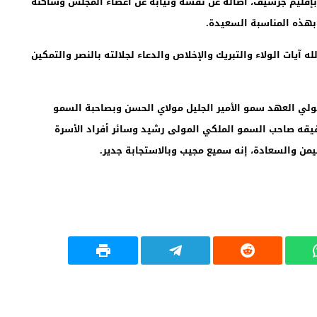
بإقليم جرسيف، أصالة عن نفسه ونيابة عن أعضاء المجلس وساكنة
ي بهذه المناسبة السعيدة.
ه آيات الولاء والتبريك والإخلاص والدعاء لجلالته بالنصر والتمكين
ه بولي العهد سمو الأمير الجليل مولاي الحسن وبصاحبة السمو
قيقه صاحب السمو الملكي المولى رشيد وسائر أفراد الأسرة
اليمن والسعادة، إنه سميع مجيب وبالاستجابة جدير.