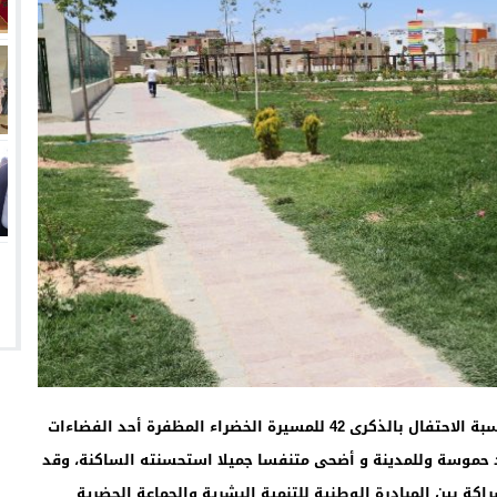
يعتبر الفضاء الترفيهي أولاد حموسة الذي تم تدشينه بمناسبة الاحتفال بالذكرى 42 للمسيرة الخضراء المظفرة أحد الفضاءات
د حموسة وللمدينة و أضحى متنفسا جميلا استحسنته الساكنة،
وقد
 2687000.00 درهم في إطار شراكة بين المبادرة الوطنية للتنمية البشرية والجماعة الحضرية